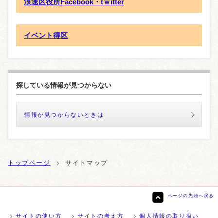
浪速区役所Facebook・tｗitter
イベント得区
探している情報が見つからない
情報が見つからないときは
トップページ
サイトマップ
ページの先頭へ戻る
サイトの使い方
サイトの考え方
個人情報の取り扱い