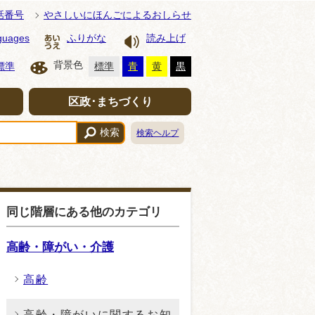
話番号
やさしいにほんごによるおしらせ
guages
ふりがな
読み上げ
背景色
標準
標準
青
黄
黒
区政･まちづくり
検索
検索ヘルプ
同じ階層にある他のカテゴリ
高齢・障がい・介護
高齢
高齢・障がいに関するお知