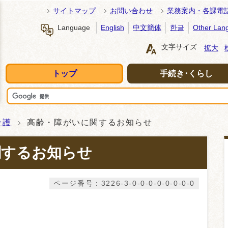
サイトマップ
お問い合わせ
業務案内・各課電
Language
English
中文簡体
한글
Other Lan
文字サイズ
拡大
トップ
手続き･くらし
介護
高齢・障がいに関するお知らせ
関するお知らせ
ページ番号：3226-3-0-0-0-0-0-0-0-0