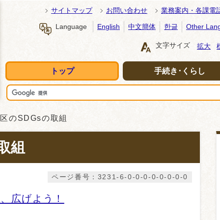
サイトマップ
お問い合わせ
業務案内・各課電
Language
English
中文簡体
한글
Other Lan
文字サイズ
拡大
トップ
手続き･くらし
区のSDGsの取組
取組
ページ番号：3231-6-0-0-0-0-0-0-0-0
う、広げよう！