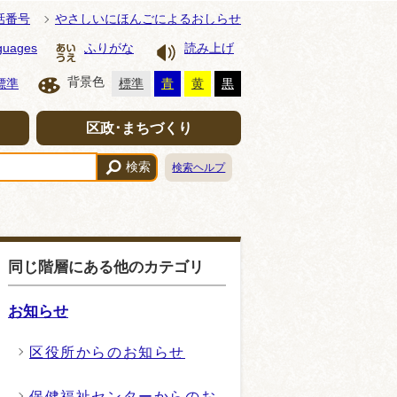
話番号
やさしいにほんごによるおしらせ
guages
ふりがな
読み上げ
背景色
標準
標準
青
黄
黒
区政･まちづくり
検索
検索ヘルプ
同じ階層にある他のカテゴリ
お知らせ
区役所からのお知らせ
保健福祉センターからのお