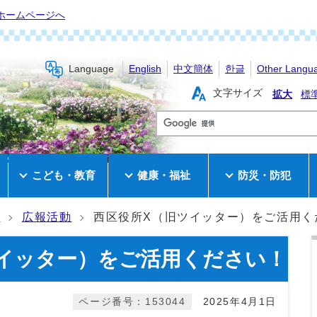
ホームページへ
Language
English
中文簡体
한글
Other Langu
文字サイズ
拡大
標
き
こども・教育
健康・福祉
防災・防犯
報
広報活動
西区役所X（旧ツイッター）をご活用く
イッター）をご活用ください！
ページ番号：153044
2025年4月1日