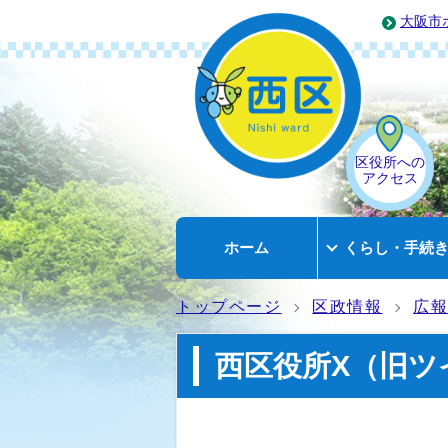
大阪市
区役所への
アクセス
ホーム
くらし・手続
トップページ
区政情報
広
西区役所X（旧ツ