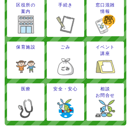
区役所の
手続き
窓口混雑
案内
情報
保育施設
ごみ
イベント
講座
医療
安全・安心
相談
お問合せ