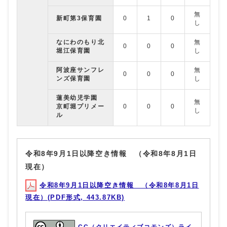
無
無
新町第3保育園
0
1
0
し
し
なにわのもり北
無
無
0
0
0
堀江保育園
し
し
阿波座サンフレ
無
無
0
0
0
ンズ保育園
し
し
蓮美幼児学園
無
無
京町堀プリメー
0
0
0
し
し
ル
令和8年9月1日以降空き情報 （令和8年8月1日
現在）
令和8年9月1日以降空き情報 （令和8年8月1日
現在）(PDF形式, 443.87KB)
CC（クリエイティブコモンズ）ライ