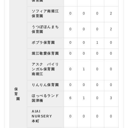
保育園
ソフィア南堀江
0
0
0
2
0
保育園
うつぼほんまち
0
0
0
2
0
保育園
ポプラ保育園
0
0
1
0
2
堀江敬愛保育園
0
0
0
0
0
アスク バイリ
ンガル保育園
0
1
0
0
0
南堀江
りんりん保育園
0
0
0
0
0
保
育
ほっぺるランド
6
1
0
3
3
園
国津橋
AIAI
NURSERY
0
0
0
0
1
本町