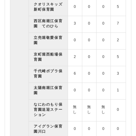
クオリスキッズ
0
0
0
5
0
新町保育園
西区南堀江保育
3
0
0
7
0
園 てのひら
立売堀敬愛保育
0
0
0
2
2
園
京町堀西船場保
2
0
0
5
0
育園
千代崎ポプラ保
6
0
0
3
0
育園
太陽南堀江保育
0
0
0
1
0
園
なにわのもり保
無
無
無
育園送迎ステー
0
0
し
し
し
ション
アイグラン保育
0
0
0
0
0
園川口