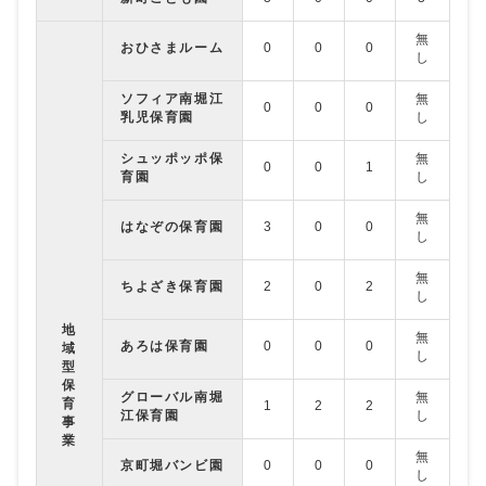
無
無
おひさまルーム
0
0
0
し
し
ソフィア南堀江
無
無
0
0
0
乳児保育園
し
し
シュッポッポ保
無
無
0
0
1
育園
し
し
無
無
はなぞの保育園
3
0
0
し
し
無
無
ちよざき保育園
2
0
2
し
し
地
無
無
あろは保育園
0
0
0
域
し
し
型
保
グローバル南堀
無
無
育
1
2
2
江保育園
し
し
事
業
無
無
京町堀バンビ園
0
0
0
し
し