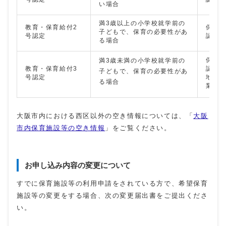
い場合
満3歳以上の小学校就学前の
教育・保育給付2
保育
子どもで、保育の必要性があ
号認定
認定
る場合
保育
満3歳未満の小学校就学前の
教育・保育給付3
認定
子どもで、保育の必要性があ
号認定
地域
る場合
業
大阪市内における西区以外の空き情報については、「
大阪
市内保育施設等の空き情報
」をご覧ください。
お申し込み内容の変更について
すでに保育施設等の利用申請をされている方で、希望保育
施設等の変更をする場合、次の変更届出書をご提出くださ
い。