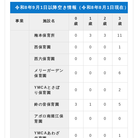
令和8年9月1日以降空き情報（令和8年8月1日現在）
0
1
2
3
4
事業
施設名
歳
歳
歳
歳
歳
梅本保育所
0
3
3
11
4
西保育園
0
0
0
1
4
西六保育園
0
0
0
0
0
メリーガーデン
0
0
0
6
1
保育園
YMCAとさぼ
0
0
0
2
0
り保育園
鈴の音保育園
3
1
0
5
0
アポロ南堀江保
0
0
0
0
0
育園
YMCAあわざ
0
0
0
1
0