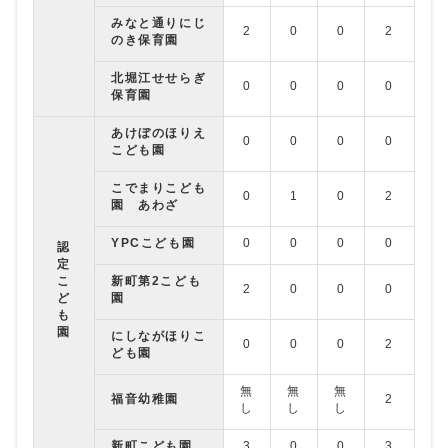
みなと通りにじ
2
0
0
2
4
のき保育園
北堀江せせらぎ
0
0
0
0
0
保育園
あけぼのほりえ
0
0
0
0
0
こども園
こでまりこども
0
1
0
2
0
園 あわざ
YPCこども園
0
0
0
0
1
認
定
こ
新町第2こども
2
0
0
0
1
ど
園
も
園
にしながほりこ
0
0
0
2
0
ども園
無
無
無
福音幼稚園
2
0
し
し
し
新町こども園
3
0
0
3
0