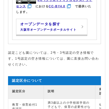
センス
における
CC-BY4.0
で提供いた
します。
オープンデータを探す
大阪市オープンデータポータルサイト
認定こども園については、2号・3号認定の空き情報で
す。1号認定の空き情報については、園に直接お問い合わ
せください。
認定区分について
利用
認定区分
説明
設等
満3歳以上の小学校就学前の
教育・保育給付1
幼稚
子どもで、保育の必要性がな
号認定
認定