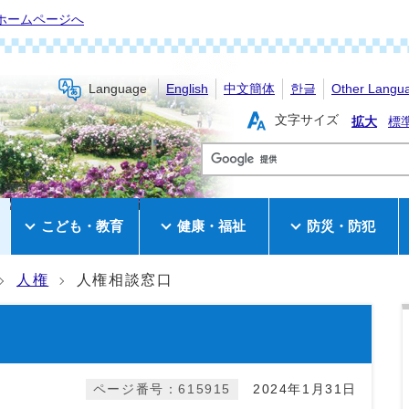
ホームページへ
Language
English
中文簡体
한글
Other Langu
文字サイズ
拡大
標
き
こども・教育
健康・福祉
防災・防犯
人権
人権相談窓口
ページ番号：615915
2024年1月31日