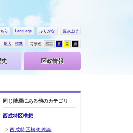
こちら
Language
ふりがな
読み上げ
拡大
標準
標準
青
黄
黒
背景色
歴史
区政情報
同じ階層にある他のカテゴリ
西成特区構想
西成特区構想総論