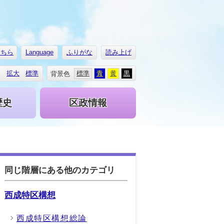
こちら
Language
ふりがな
読み上げ
拡大
標準
標準
青
黄
黒
背景色
歴史
区政情報
同じ階層にある他のカテゴリ
西成特区構想
西成特区構想総論