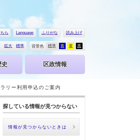
こちら
Language
ふりがな
読み上げ
拡大
標準
標準
青
黄
黒
背景色
歴史
区政情報
ャラリー利用申込のご案内
探している情報が見つからない
情報が見つからないときは