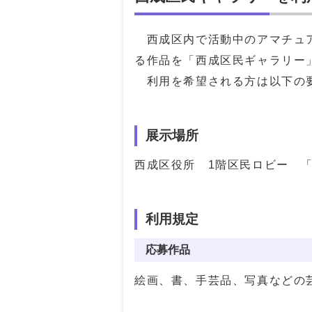
西成区内で活動中のアマチュア
る作品を「西成区民ギャラリー
利用を希望される方は以下の
展示場所
西成区役所 1階区民ロビー 
利用規定
応募作品
絵画、書、手芸品、写真などの