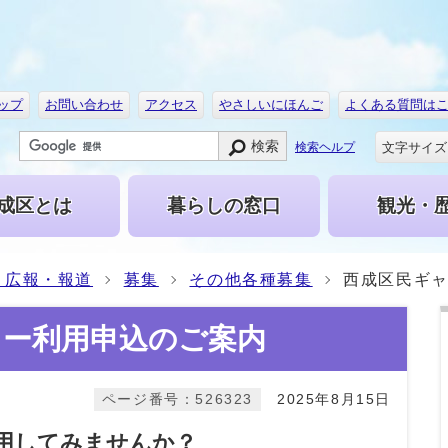
ップ
お問い合わせ
アクセス
やさしいにほんご
よくある質問は
検索
文字サイズ
検索ヘルプ
成区とは
暮らしの窓口
観光・
・広報・報道
募集
その他各種募集
西成区民ギ
リー利用申込のご案内
ページ番号：526323
2025年8月15日
用してみませんか？