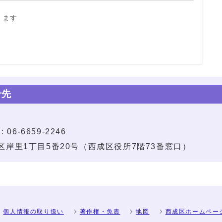
きます
せ先
 06-6659-2246
西成区岸里1丁目5番20号（西成区役所7階73番窓口）
個人情報の取り扱い
著作権・免責
地図
西成区ホームペー