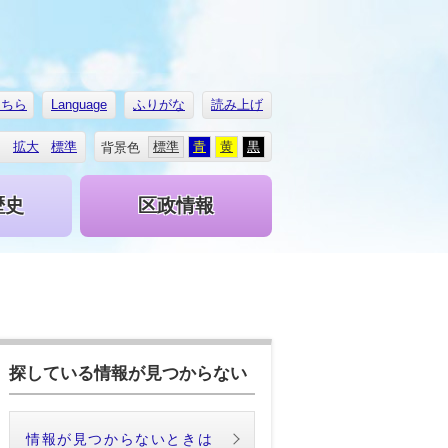
こちら
Language
ふりがな
読み上げ
拡大
標準
標準
青
黄
黒
背景色
歴史
区政情報
探している情報が見つからない
情報が見つからないときは