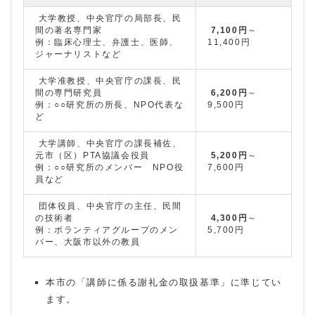
大学教授、中央官庁の局部長、民
間の著名専門家
7,100円
～
例：臨床心理士、弁護士、医師、
11,400円
ジャーナリストなど
大学准教授、中央官庁の課長、民
間の専門研究員
6,200円
～
例：○○研究所の所長、NPO代表な
9,500円
ど
大学講師、中央官庁の課長補佐、
元市（区）PTA協議会役員
5,200円
～
例：○○研究所のメンバー NPO役
7,600円
員など
団体役員、中央官庁の主任、民間
の技術者
4,300円
～
例：ボランティアグループのメン
5,700円
バー、大阪市以外の教員
本市の「講師に係る謝礼金の取扱基準」に準じてい
ます。