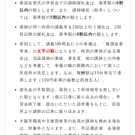
座談会形式の学習会での講師謝礼金は、基準額の
8割
以内
の額とします。また、講師補佐（助手）につい
ては、基準額の
5割以内
の額とします。
講師が同一内容の講義等を2回以上行う場合は、2回
目以降の謝礼金は、基準額の
8割以内
の額とします。
原則として、講義1時間あたりの単価は、「報償金基
準表」の
太字の額
になります。特別の事情がある場
合は、当該講師の業績、著名度、他の講師との均衡
などを考慮して、単価の幅の範囲内において個々に
区役所が決定します。なお、報酬額は15分単位で適
用します（
100
円未満の端数は四捨五入）。
謝礼金の手取額は、原則として所得税等を差し引い
た額となります（個人口座に振り込みの場合）。学
習会終了後、提出いただいた請求書をもとに、区役
所より講師の口座に振り込みます。
大阪市職員や主催団体等の会員が講師を務める場合
は、対象外となります。また、手話通訳者、会場使