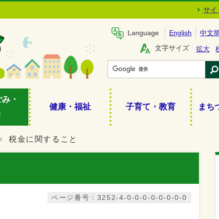
サイ
Language
English
中文
文字サイズ
拡大
ごみ・
健康・福祉
子育て・教育
まち
き
税金に関すること
と
ページ番号：3252-4-0-0-0-0-0-0-0-0