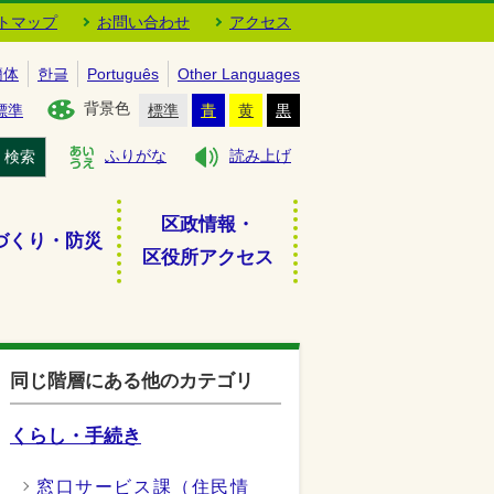
トマップ
お問い合わせ
アクセス
簡体
한글
Português
Other Languages
背景色
標準
標準
青
黄
黒
検索
ふりがな
読み上げ
区政情報・
づくり・防災
区役所アクセス
同じ階層にある他のカテゴリ
くらし・手続き
窓口サービス課（住民情