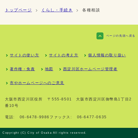
トップページ
くらし・手続き
各種相談
ページの先頭へ戻る
サイトの使い方
サイトの考え方
個人情報の取り扱い
著作権・免責
地図
西淀川区ホームページ管理者
市やホームページへのご意見
大阪市西淀川区役所
〒555-8501 大阪市西淀川区御幣島1丁目2
番10号
電話:
06-6478-9986
ファックス:
06-6477-0635
Copyright (C) City of Osaka All rights reserved.