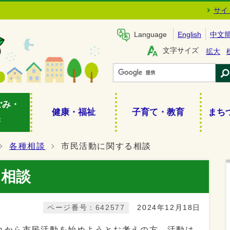
サイ
Language
English
中文
文字サイズ
拡大
ごみ・
健康・福祉
子育て・教育
まち
き
各種相談
市民活動に関する相談
る相談
ページ番号：642577
2024年12月18日
から市民活動を始めようとお考えの方、活動は