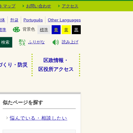
トマップ
お問い合わせ
アクセス
簡体
한글
Português
Other Languages
背景色
標準
標準
青
黄
黒
検索
ふりがな
読み上げ
区政情報・
づくり・防災
区役所アクセス
似たページを探す
悩んでいる・相談したい