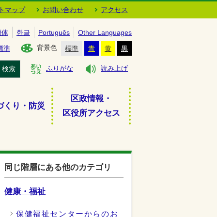
トマップ
お問い合わせ
アクセス
簡体
한글
Português
Other Languages
背景色
標準
標準
青
黄
黒
検索
ふりがな
読み上げ
区政情報・
づくり・防災
区役所アクセス
同じ階層にある他のカテゴリ
健康・福祉
保健福祉センターからのお