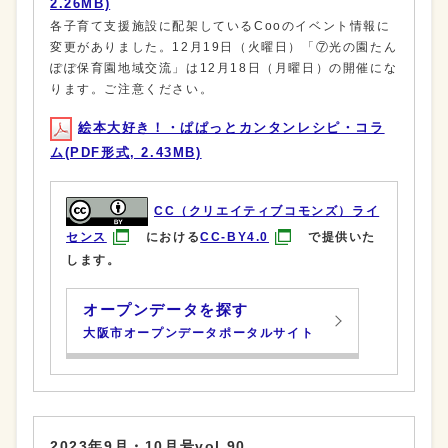
2.26MB)
各子育て支援施設に配架しているCooのイベント情報に
変更がありました。12月19日（火曜日）「⑦光の園たん
ぽぽ保育園地域交流」は12月18日（月曜日）の開催にな
ります。ご注意ください。
絵本大好き！・ぱぱっとカンタンレシピ・コラ
ム(PDF形式, 2.43MB)
CC（クリエイティブコモンズ）ライ
センス
における
CC-BY4.0
で提供いた
します。
オープンデータを探す
大阪市オープンデータポータルサイト
2023年9月・10月号vol.90