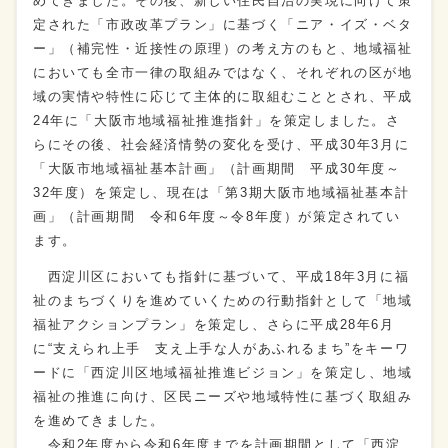
めてきました。その後、新しい住民自治の実現に向けて策
定された「市政改革プラン」に基づく「ニア・イズ・ベタ
ー」（補完性・近接性の原理）の考え方のもと、地域福祉
においても全市一律の取組みではなく、それぞれの区が地
域の実情や特性に応じて主体的に取組むこととされ、平成
24年に「大阪市地域福祉推進指針」を策定しました。さ
らにその後、社会経済情勢の変化を受け、平成30年3月に
「大阪市地域福祉基本計画」（計画期間 平成30年度～
32年度）を策定し、現在は「第3期大阪市地域福祉基本計
画」（計画期間 令和6年度～令8年度）が策定されてい
ます。
西淀川区においても指針に基づいて、平成18年3月に福
祉のまちづくりを進めていくための行動指針として「地域
福祉アクションプラン」を策定し、さらに平成28年6月
に“支えられ上手 支え上手な人があふれるまち”をキーワ
ードに「西淀川区地域福祉推進ビジョン」を策定し、地域
福祉の推進に向け、区民ニーズや地域特性に基づく取組み
を進めてきました。
令和2年度から令和6年度までを計画期間として「西淀