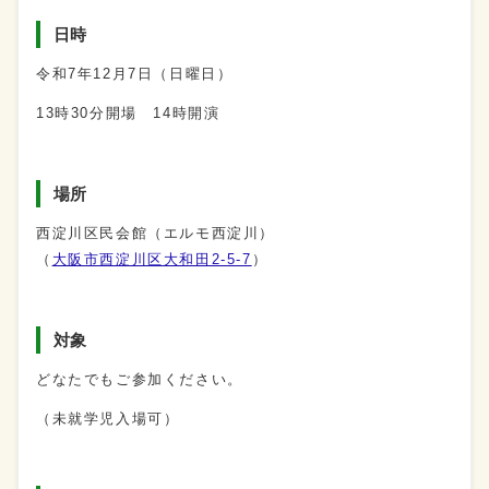
日時
令和7年12
月
7
日（日曜日）
13時30分
開場
14時
開演
場所
西淀川区民会館（エルモ西淀川）
（
大阪市西淀川区大和田2-5-7
）
対象
どなたでもご参加ください。
（未就学児入場可）