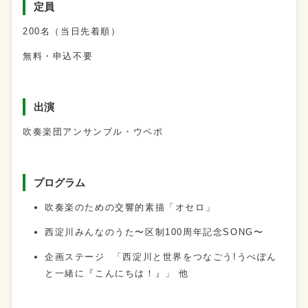
定員
200名（当日先着順）
無料・申込不要
出演
吹奏楽団アンサンブル・ウペポ
プログラム
吹奏楽のための交響的素描「オセロ」
西淀川みんなのうた〜区制100周年記念SONG〜
企画ステージ 「西淀川と世界をつなごう!うぺぽん
と一緒に『こんにちは！』」 他