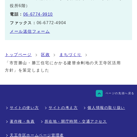
役所6階）
電話：
06-6774-9910
ファックス：
06-6772-4904
メール送信フォーム
トップページ
区政
まちづくり
「市営勝山・勝三住宅にかかる建替余剰地の天王寺区活用
方針」を策定しました
ページの先頭へ戻る
サイトの使い方
サイトの考え方
個人情報の取り扱い
著作権・免責
所在地・開庁時間・交通アクセス
天王寺区ホームページ管理者