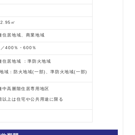
72.95㎡
種住居地域、商業地域
％／400％・600％
種住居地域 ：準防火地域
地域：防火地域(一部)、準防火地域(一部)
種中高層階住居専用地区
階以上は住宅や公共用途に限る