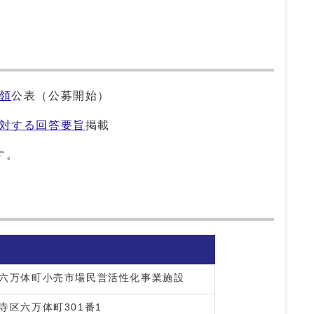
領
公表（公募開始）
対する回答要旨
掲載
す。
六万体町小売市場民営活性化事業施設
寺区六万体町301番1