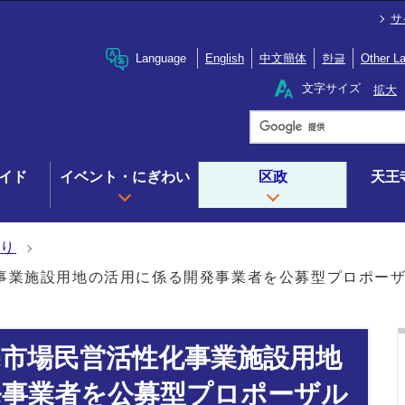
サ
Language
English
中文簡体
한글
Other L
文字サイズ
拡大
イド
イベント・にぎわい
区政
天王
くり
事業施設用地の活用に係る開発事業者を公募型プロポー
市場民営活性化事業施設用地
発事業者を公募型プロポーザル