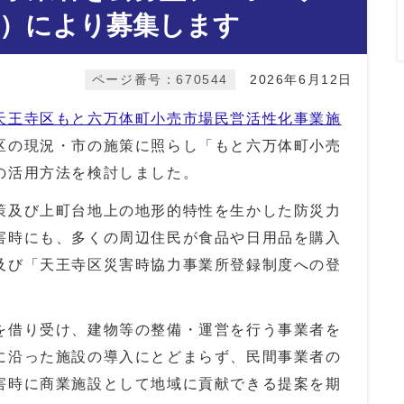
式）により募集します
ページ番号：670544
2026年6月12日
天王寺区もと六万体町小売市場民営活性化事業施
区の現況・市の施策に照らし「もと六万体町小売
の活用方法を検討しました。
及び上町台地上の地形的特性を生かした防災力
害時にも、多くの周辺住民が食品や日用品を購入
及び「天王寺区災害時協力事業所登録制度への登
借り受け、建物等の整備・運営を行う事業者を
に沿った施設の導入にとどまらず、民間事業者の
害時に商業施設として地域に貢献できる提案を期