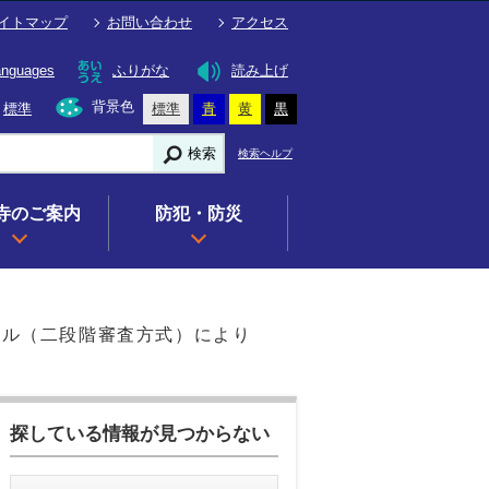
イトマップ
お問い合わせ
アクセス
anguages
ふりがな
読み上げ
背景色
標準
標準
青
黄
黒
検索
検索ヘルプ
寺のご案内
防犯・防災
ザル（二段階審査方式）により
探している情報が見つからない