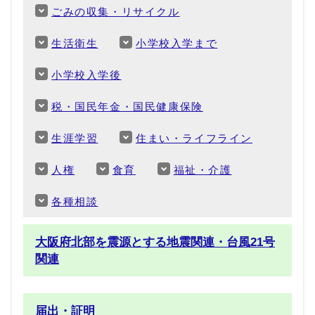
ごみの収集・リサイクル
生活衛生
小学校入学まで
小学校入学後
税・国民年金・国民健康保険
生涯学習
住まい・ライフライン
人権
食育
福祉・介護
各種相談
大阪府北部を震源とする地震関連・台風21号
関連
届出・証明