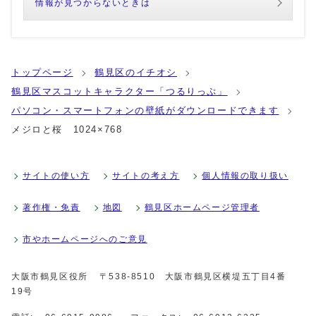
情報が見つからないときは
トップページ
鶴見区のイチオシ
鶴見区マスコットキャラクター「つるりっぷ」
パソコン・スマートフォンの壁紙がダウンロードできます
メジロと桜 1024×768
サイトの使い方
サイトの考え方
個人情報の取り扱い
著作権・免責
地図
鶴見区ホームページ管理者
市やホームページへのご意見
大阪市鶴見区役所
〒538-8510 大阪市鶴見区横堤五丁目4番
19号