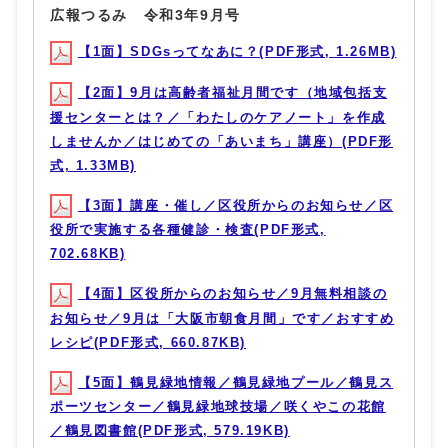
広報つるみ 令和3年9月号
【1面】SDGsってなあに？(PDF形式, 1.26MB)
【2面】9月は高齢者福祉月間です（地域包括支
援センターとは？／「わたしのケアノート」を作成
しませんか／はじめての「あいまち」講座）(PDF形
式, 1.33MB)
【3面】講座・催し／区役所からのお知らせ／区
役所で実施する各種健診・検査(PDF形式,
702.68KB)
【4面】区役所からのお知らせ／9月無料相談の
お知らせ／9月は「大阪市朝食月間」です／おすすめ
レシピ(PDF形式, 660.87KB)
【5面】鶴見緑地情報／鶴見緑地プール／鶴見ス
ポーツセンター／鶴見緑地球技場／咲くやこの花館
／鶴見図書館(PDF形式, 579.19KB)