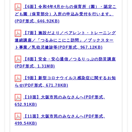
【6面】令和4年4月からの保育所（園）・認定こ
ども園（保育部分）入所の申込み受付を行います。
(PDF形式, 646.92KB)
【7面】施設だより／ペアレント・トレーニング
連続講座／「つるみにこにこ訪問」／ブックスター
ト事業／乳幼児健診等(PDF形式, 967.12KB)
【8面】安全・安心通信／つるりっぷの防災講座
(PDF形式, 1.31MB)
【9面】新型コロナウイルス感染症に関するお知
らせ(PDF形式, 671.78KB)
【10面】大阪市民のみなさんへ(PDF形式,
652.91KB)
【11面】大阪市民のみなさんへ(PDF形式,
499.54KB)