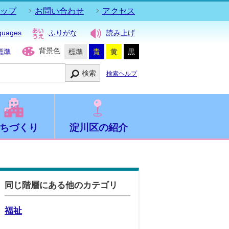
ップ
お問い合わせ
アクセス
guages
ふりがな
読み上げ
背景色
標準
標準
青
黄
黒
検索
検索ヘルプ
ちづくり
淀川区の紹介
同じ階層にある他のカテゴリ
福祉