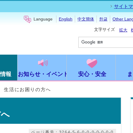
サイトマ
Language
English
中文簡体
한글
Other Lan
文字サイズ
拡大
情報
お知らせ・イベント
安心・安全
ま
生活にお困りの方へ
方へ
ページ番号：3264-5-6-0-0-0-0-0-0-0