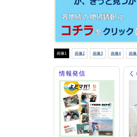
画像1
画像2
画像3
画像4
画像
情報発信
く