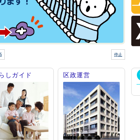
5
停止
らしガイド
区政運営