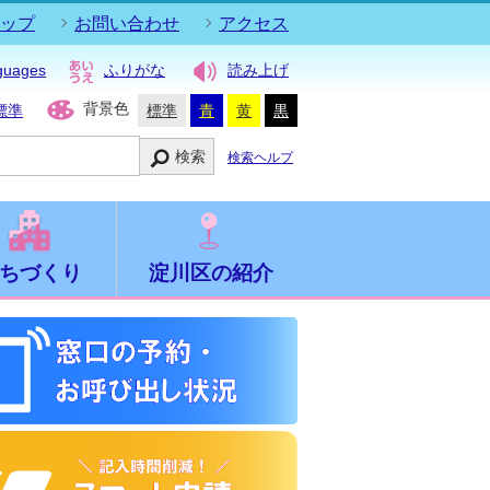
ップ
お問い合わせ
アクセス
guages
ふりがな
読み上げ
背景色
標準
標準
青
黄
黒
検索
検索ヘルプ
ちづくり
淀川区の紹介