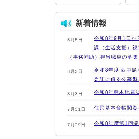
新着情報
令和8年9月1日
8月5日
課（生活支援）視
（事務補助）担当職員の募集
令和8年度 西中
8月3日
委託に係る公募型
令和8年熊本地震
8月3日
住民基本台帳閲覧
7月31日
令和8年度第1回
7月29日