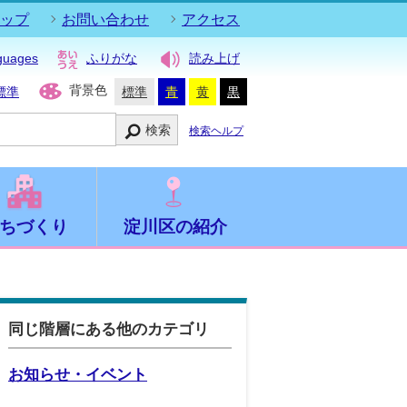
ップ
お問い合わせ
アクセス
guages
ふりがな
読み上げ
背景色
標準
標準
青
黄
黒
検索
検索ヘルプ
ちづくり
淀川区の紹介
同じ階層にある他のカテゴリ
お知らせ・イベント