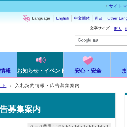
サイトマ
Language
English
中文簡体
한글
Other Lan
文字サイズ
拡大
情報
お知らせ・イベント
安心・安全
ま
ント
入札契約情報・広告募集案内
告募集案内
ページ番号：3263-5-0-0-0-0-0-0-0-0