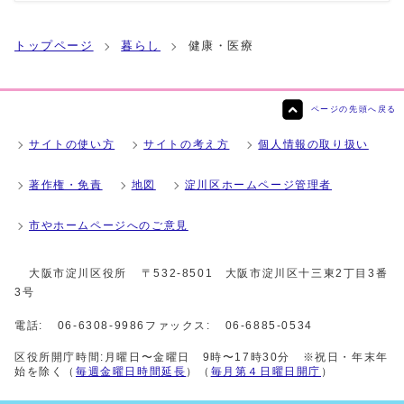
トップページ
暮らし
健康・医療
ページの先頭へ戻る
サイトの使い方
サイトの考え方
個人情報の取り扱い
著作権・免責
地図
淀川区ホームページ管理者
市やホームページへのご意見
大阪市淀川区役所
〒532-8501 大阪市淀川区十三東2丁目3番
3号
電話:
06-6308-9986
ファックス:
06-6885-0534
区役所開庁時間:月曜日〜金曜日 9時〜17時30分 ※祝日・年末年
始を除く（
毎週金曜日時間延長
）（
毎月第４日曜日開庁
）