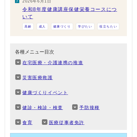
2026年6月1日
令和8年度健康講座保健栄養コースにつ
いて
高齢
成人
健康づくり
学びたい
役立ちたい
各種メニュー目次
在宅医療・介護連携の推進
災害医療救護
健康づくりイベント
健診・検診・検査
予防接種
食育
医療従事者免許