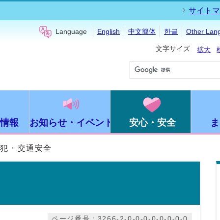
サイトマ
Language
English
中文簡体
한글
Other Lan
文字サイズ
拡大
情報
お知らせ・イベント
安心・安全
ま
防犯・交通安全
ページ番号：3266-2-0-0-0-0-0-0-0-0