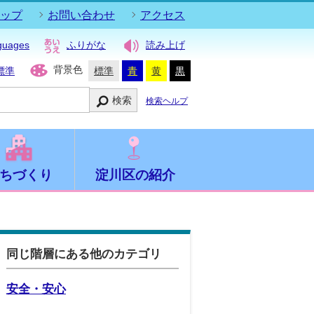
ップ
お問い合わせ
アクセス
guages
ふりがな
読み上げ
背景色
標準
標準
青
黄
黒
検索
検索ヘルプ
ちづくり
淀川区の紹介
同じ階層にある他のカテゴリ
安全・安心