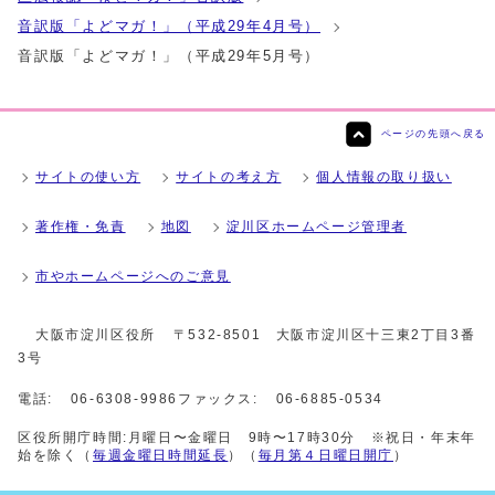
音訳版「よどマガ！」（平成29年4月号）
音訳版「よどマガ！」（平成29年5月号）
ページの先頭へ戻る
サイトの使い方
サイトの考え方
個人情報の取り扱い
著作権・免責
地図
淀川区ホームページ管理者
市やホームページへのご意見
大阪市淀川区役所
〒532-8501 大阪市淀川区十三東2丁目3番
3号
電話:
06-6308-9986
ファックス:
06-6885-0534
区役所開庁時間:月曜日〜金曜日 9時〜17時30分 ※祝日・年末年
始を除く（
毎週金曜日時間延長
）（
毎月第４日曜日開庁
）