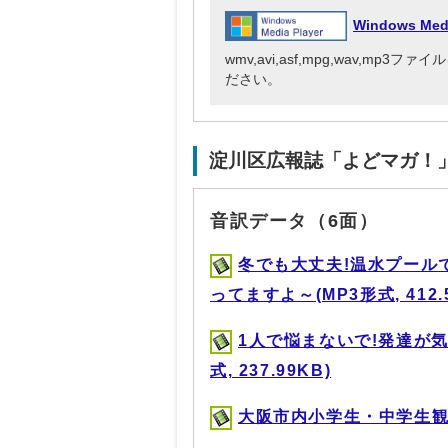
Windows Me
wmv,avi,asf,mpg,wav,mp
ださい。
淀川区広報誌「よどマガ！
音訳データ（6面）
冬でも大丈夫!温水プール
ってますよ～(MP3形式, 412.
1人で悩まないで!発達が
式, 237.99KB)
大阪市内小学生・中学生観戦招