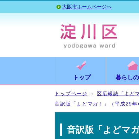
大阪市ホームページへ
トップ
暮らしの
トップページ
区広報誌「よど
音訳版「よどマガ！」（平成29年
音訳版「よどマガ