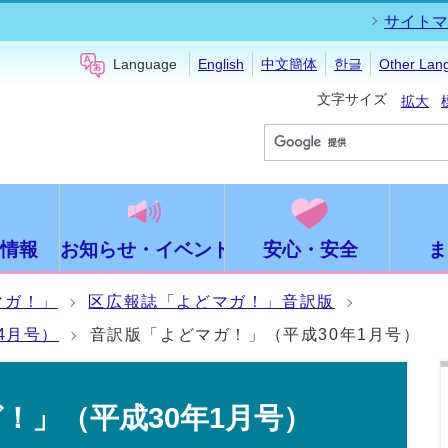
サイトマ
Language
English
中文簡体
한글
Other Lan
文字サイズ
拡大
情報
お知らせ・イベント
安心・安全
ま
マガ！」
区広報誌「よどマガ！」音訳版
4月号）
音訳版「よどマガ！」（平成30年1月号）
！」（平成30年1月号）