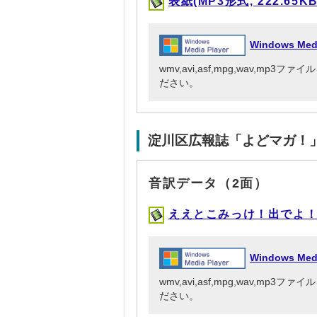
表紙(MP3形式, 222.65KB
Windows Me
wmv,avi,asf,mpg,wav,mp
ださい。
淀川区広報誌「よどマガ！
音訳データ（2面）
ええとこみっけ！出でよ！未来
Windows Me
wmv,avi,asf,mpg,wav,mp
ださい。