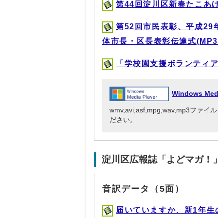
第44回淀川区新春たこあげ大会
第52回市民表彰、平成2
体市長・区長表彰伝達式(MP3形式
「学校園支援ボランティア（学
Windows Me
wmv,avi,asf,mpg,wav,mp
ださい。
淀川区広報誌「よどマガ！
音訳データ（5面）
届いていますか、新1年生の就