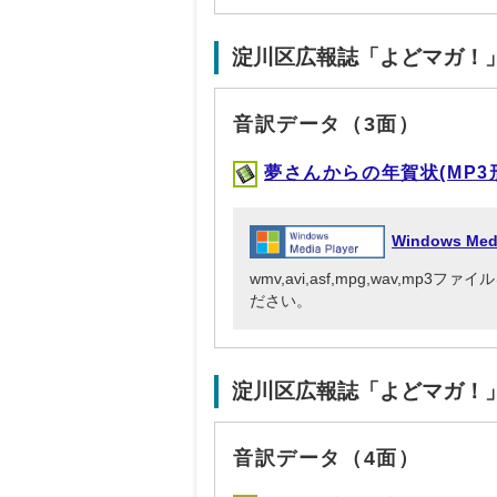
淀川区広報誌「よどマガ！
音訳データ（3面）
夢さんからの年賀状(MP3形式
Windows Me
wmv,avi,asf,mpg,wav,mp
ださい。
淀川区広報誌「よどマガ！
音訳データ（4面）