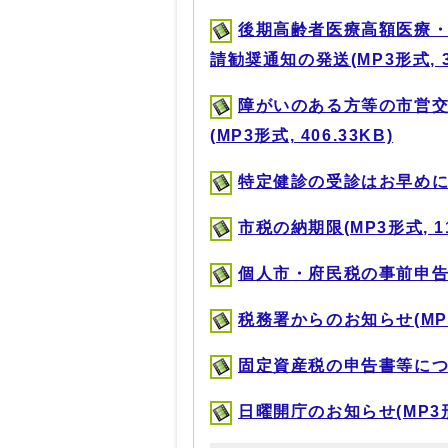
後期高齢者医療高額医療・
請勧奨通知の発送(MP3形式, 30
障がいのある方等の市営
(MP3形式, 406.33KB)
特定健診の受診はお早めに！(M
市税の納期限(MP3形式, 11
個人市・府民税の事前申告受付
税務署からのお知らせ(MP3形
固定資産税の申告書等について(
日曜開庁のお知らせ(MP3形式