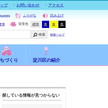
ップ
お問い合わせ
アクセス
guages
ふりがな
読み上げ
背景色
標準
標準
青
黄
黒
検索
検索ヘルプ
ちづくり
淀川区の紹介
探している情報が見つからない