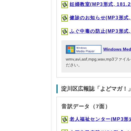
妊婦教室(MP3形式, 181.2
健診のお知らせ(MP3形式, 8
ふぐ中毒の防止(MP3形式, 1
Windows Me
wmv,avi,asf,mpg,wav,mp
ださい。
淀川区広報誌「よどマガ！
音訳データ（7面）
老人福祉センター(MP3形式, 