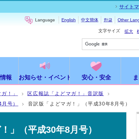
サイトマ
Language
English
中文簡体
한글
Other Lan
文字サイズ
拡大
情報
お知らせ・イベント
安心・安全
ま
マガ！」
区広報誌「よどマガ！」音訳版
4月号）
音訳版「よどマガ！」（平成30年8月号）
！」（平成30年8月号）