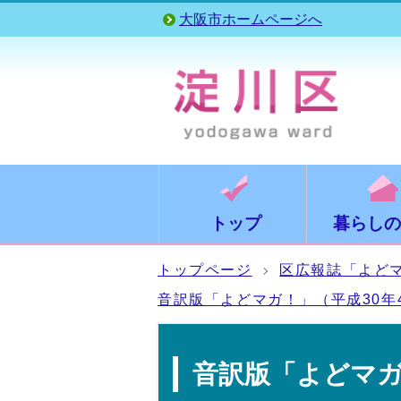
大阪市ホームページへ
トップ
暮らしの
トップページ
区広報誌「よど
音訳版「よどマガ！」（平成30年
音訳版「よどマガ