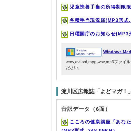
児童扶養手当の所得制限限度額
各種手当現況届(MP3形式, 6
日曜開庁のお知らせ(MP3形式
Windows Me
wmv,avi,asf,mpg,wav,mp
ださい。
淀川区広報誌「よどマガ！
音訳データ（6面）
こころの健康講座「あなた
(MP3形式, 248.09KB)