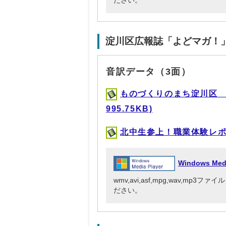
ださい。
淀川区広報誌「よどマガ！
音訳データ（3面）
ものづくりのまち淀川区 
995.75KB)
北中生参上！職業体験レポート
Windows Me
wmv,avi,asf,mpg,wav,mp
ださい。