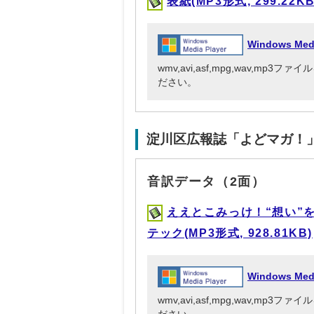
表紙(MP3形式, 299.22KB
Windows Me
wmv,avi,asf,mpg,wav,mp
ださい。
淀川区広報誌「よどマガ！
音訳データ（2面）
ええとこみっけ！“想い”
テック(MP3形式, 928.81KB)
Windows Me
wmv,avi,asf,mpg,wav,mp