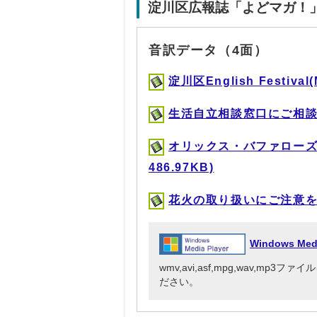
淀川区広報誌「よどマガ！
音訳データ（4面）
淀川区English Festival
生活自立相談窓口にご相談くだ
オリックス・バファローズ
486.97KB)
花火の取り扱いにご注意を！(M
Windows Me
wmv,avi,asf,mpg,wav,mp
ださい。