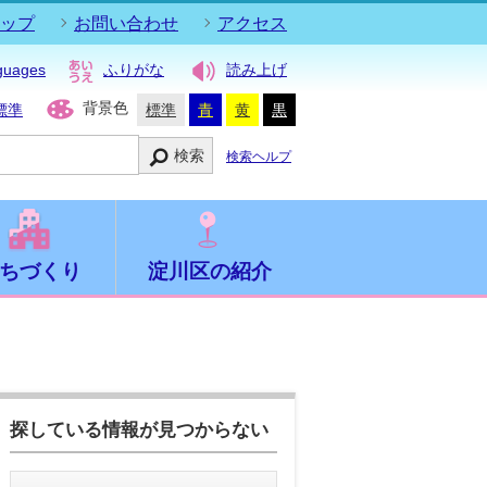
ップ
お問い合わせ
アクセス
guages
ふりがな
読み上げ
背景色
標準
標準
青
黄
黒
検索
検索ヘルプ
ちづくり
淀川区の紹介
探している情報が見つからない