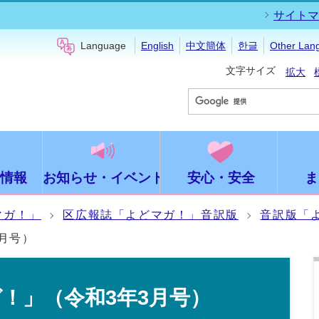
サイトマ
Language
English
中文簡体
한글
Other Lan
文字サイズ
拡大
情報
お知らせ・イベント
安心・安全
ま
マガ！」
区広報誌「よどマガ！」音訳版
音訳版「
月号）
！」（令和3年3月号）