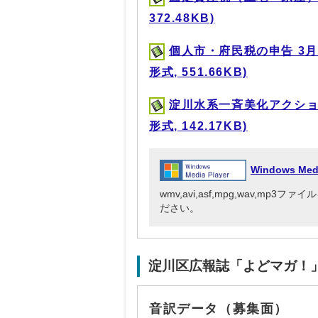
372.48KB)
個人市・府民税の申告 3月
形式, 551.66KB)
淀川水系一斉美化アクショ
形式, 142.17KB)
Windows Me
wmv,avi,asf,mpg,wav,mp
ださい。
淀川区広報誌「よどマガ！
音訳データ（募集面）