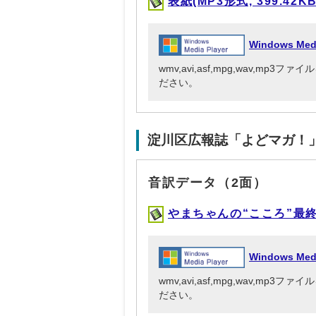
表紙(MP3形式, 399.42KB
Windows Me
wmv,avi,asf,mpg,wav,mp
ださい。
淀川区広報誌「よどマガ！
音訳データ（2面）
やまちゃんの“こころ”最終回
Windows Me
wmv,avi,asf,mpg,wav,mp
ださい。