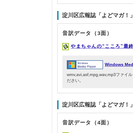
淀川区広報誌「よどマガ！
音訳データ（3面）
やまちゃんの“こころ”最終回
Windows Me
wmv,avi,asf,mpg,wav,mp
ださい。
淀川区広報誌「よどマガ！
音訳データ（4面）