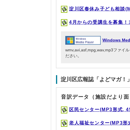
淀川区春休み子ども相談(MP3
4月からの受講生を募集！ヨドジ
Windows Me
wmv,avi,asf,mpg,wav,mp
ださい。
淀川区広報誌「よどマガ！
音訳データ（施設だより面
区民センター(MP3形式, 45
老人福祉センター(MP3形式, 