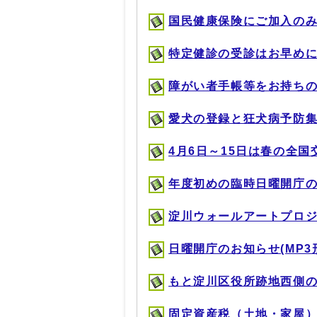
国民健康保険にご加入のみなさ
特定健診の受診はお早めに！(M
障がい者手帳等をお持ちの方へ(
愛犬の登録と狂犬病予防集合注射
4月6日～15日は春の全国交通
年度初めの臨時日曜開庁のお知
淀川ウォールアートプロジェクト
日曜開庁のお知らせ(MP3形式
もと淀川区役所跡地西側の駐輪
固定資産税（土地・家屋）