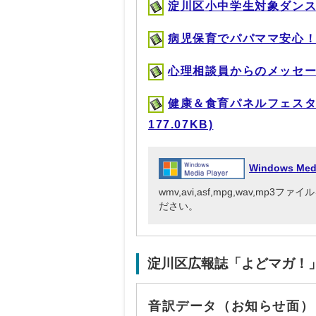
淀川区小中学生対象ダンス教室(
病児保育でパパママ安心！(MP
心理相談員からのメッセージ(M
健康＆食育パネルフェスタ
177.07KB)
Windows Me
wmv,avi,asf,mpg,wav,mp
ださい。
淀川区広報誌「よどマガ！
音訳データ（お知らせ面）