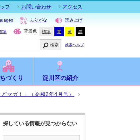
ップ
お問い合わせ
アクセス
guages
ふりがな
読み上げ
背景色
標準
標準
青
黄
黒
検索
検索ヘルプ
ちづくり
淀川区の紹介
よどマガ！」（令和2年4月号）
探している情報が見つからない