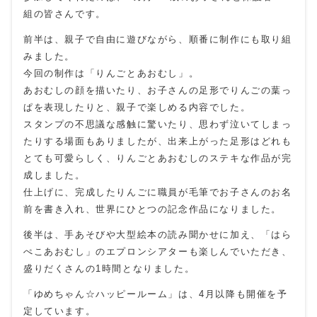
組の皆さんです。
前半は、親子で自由に遊びながら、順番に制作にも取り組
みました。
今回の制作は「りんごとあおむし」。
あおむしの顔を描いたり、お子さんの足形でりんごの葉っ
ぱを表現したりと、親子で楽しめる内容でした。
スタンプの不思議な感触に驚いたり、思わず泣いてしまっ
たりする場面もありましたが、出来上がった足形はどれも
とても可愛らしく、りんごとあおむしのステキな作品が完
成しました。
仕上げに、完成したりんごに職員が毛筆でお子さんのお名
前を書き入れ、世界にひとつの記念作品になりました。
後半は、手あそびや大型絵本の読み聞かせに加え、「はら
ぺこあおむし」のエプロンシアターも楽しんでいただき、
盛りだくさんの1時間となりました。
「ゆめちゃん☆ハッピールーム」は、4月以降も開催を予
定しています。