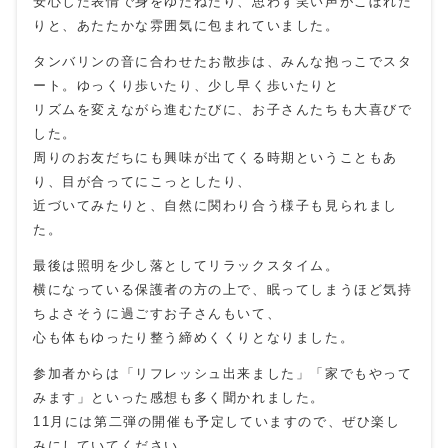
安心した表情で身をゆだねたり、思わず笑い声がこぼれた
りと、あたたかな雰囲気に包まれていました。
タンバリンの音に合わせたお散歩は、みんな抱っこでスタ
ート。ゆっくり歩いたり、少し早く歩いたりと
リズムを変えながら進むたびに、お子さんたちも大喜びで
した。
周りのお友だちにも興味が出てくる時期ということもあ
り、目が合ってにこっとしたり、
近づいてみたりと、自然に関わり合う様子も見られまし
た。
最後は照明を少し落としてリラックスタイム。
横になっている保護者の方の上で、眠ってしまうほど気持
ちよさそうに過ごすお子さんもいて、
心も体もゆったり整う締めくくりとなりました。
参加者からは「リフレッシュ出来ました」「家でもやって
みます」といった感想も多く聞かれました。
11月には第二弾の開催も予定していますので、ぜひ楽し
みにしていてください。