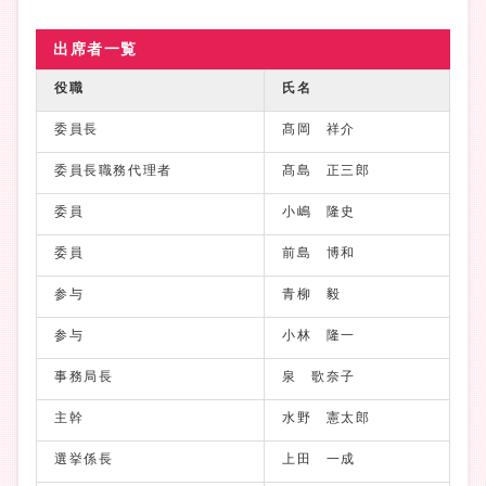
出席者一覧
役職
氏名
委員長
髙岡 祥介
委員長職務代理者
髙島 正三郎
委員
小嶋 隆史
委員
前島 博和
参与
青柳 毅
参与
小林 隆一
事務局長
泉 歌奈子
主幹
水野 憲太郎
選挙係長
上田 一成