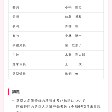
委員
小嶋 隆史
委員
前島 博和
参与
青柳 毅
参与
小林 隆一
事務局長
泉 歌奈子
主幹
水野 憲太郎
選挙係長
上田 一成
選挙係員
鳥飼 僚
議題
選挙人名簿登録の移替え及び抹消について
阿倍野区の選挙人名簿登録者数（令和6年3月末日現