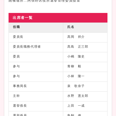
開催場所…阿倍野区役所選挙管理委員会室
出席者一覧
役職
氏名
委員長
髙岡 祥介
委員長職務代理者
髙島 正三郎
委員
小嶋 隆史
参与
青柳 毅
参与
小林 隆一
事務局長
泉 歌奈子
主幹
水野 憲太郎
選挙係長
上田 一成
選挙係員
鳥飼 僚