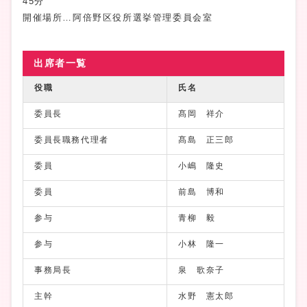
45分
開催場所…阿倍野区役所選挙管理委員会室
出席者一覧
役職
氏名
委員長
髙岡 祥介
委員長職務代理者
髙島 正三郎
委員
小嶋 隆史
委員
前島 博和
参与
青柳 毅
参与
小林 隆一
事務局長
泉 歌奈子
主幹
水野 憲太郎