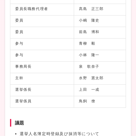
委員長職務代理者
髙島 正三郎
委員
小嶋 隆史
委員
前島 博和
参与
青柳 毅
参与
小林 隆一
事務局長
泉 歌奈子
主幹
水野 憲太郎
選挙係長
上田 一成
選挙係員
鳥飼 僚
議題
選挙人名簿定時登録及び抹消等について