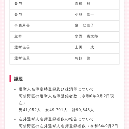
参与
青柳 毅
参与
小林 隆一
事務局長
泉 歌奈子
主幹
水野 憲太郎
選挙係長
上田 一成
選挙係員
鳥飼 僚
議題
選挙人名簿定時登録及び抹消等について
阿倍野区の選挙人名簿登録者数（令和6年9月2日現
在）
男41,052人 女49,791人 計90,843人
在外選挙人名簿登録者数の報告について
阿倍野区の在外選挙人名簿登録者数（令和6年9月2日