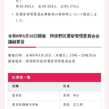
在）
男40,805人 女49,569人 計90,374人
区選挙管理委員会事務局の体制等について報告しま
した。
令和6年5月16日開催 阿倍野区選挙管理委員会会
議録要旨
開催日時…令和6年5月16日（木曜日）10時～10時35分
開催場所…阿倍野区役所選挙管理委員会室
出席者一覧
役職
氏名
委員長
髙岡 祥介
委員長職務代理者
髙島 正三郎