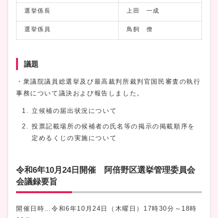
選挙係長
上田 一成
選挙係員
鳥飼 僚
議題
・衆議院議員総選挙及び最高裁判所裁判官国民審査の執行
事務について議決および報告しました。
立候補の届出状況について
投票記載場所の候補者の氏名等の掲示の掲載順序を
定めるくじの実施について
令和6年10月24日開催 阿倍野区選挙管理委員会
会議録要旨
開催日時…令和6年10月24日（木曜日）17時30分～18時