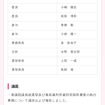
委員
小嶋 隆史
委員
前島 博和
参与
青柳 毅
参与
小林 隆一
事務局長
泉 歌奈子
主幹
水野 憲太郎
選挙係長
上田 一成
選挙係員
鳥飼 僚
議題
・衆議院議員総選挙及び最高裁判所裁判官国民審査の執行
事務について議決および報告しました。