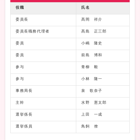
役職
氏名
委員長
髙岡 祥介
委員長職務代理者
髙島 正三郎
委員
小嶋 隆史
委員
前島 博和
参与
青柳 毅
参与
小林 隆一
事務局長
泉 歌奈子
主幹
水野 憲太郎
選挙係長
上田 一成
選挙係員
鳥飼 僚