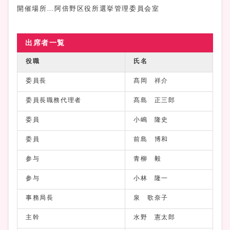
開催場所…阿倍野区役所選挙管理委員会室
出席者一覧
役職
氏名
委員長
髙岡 祥介
委員長職務代理者
髙島 正三郎
委員
小嶋 隆史
委員
前島 博和
参与
青柳 毅
参与
小林 隆一
事務局長
泉 歌奈子
主幹
水野 憲太郎