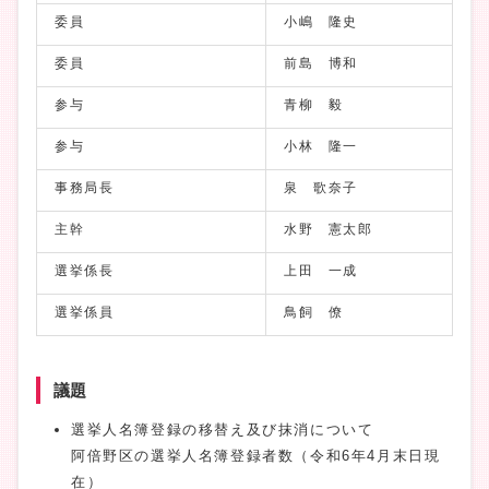
委員
小嶋 隆史
委員
前島 博和
参与
青柳 毅
参与
小林 隆一
事務局長
泉 歌奈子
主幹
水野 憲太郎
選挙係長
上田 一成
選挙係員
鳥飼 僚
議題
選挙人名簿登録の移替え及び抹消について
阿倍野区の選挙人名簿登録者数（令和6年4月末日現
在）