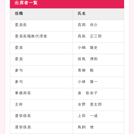
出席者一覧
役職
氏名
委員長
髙岡 祥介
委員長職務代理者
髙島 正三郎
委員
小嶋 隆史
委員
前島 博和
参与
青柳 毅
参与
小林 隆一
事務局長
泉 歌奈子
主幹
水野 憲太郎
選挙係長
上田 一成
選挙係員
鳥飼 僚