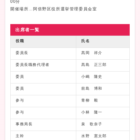
00分
開催場所…阿倍野区役所選挙管理委員会室
出席者一覧
役職
氏名
委員長
髙岡 祥介
委員長職務代理者
髙島 正三郎
委員
小嶋 隆史
委員
前島 博和
参与
青柳 毅
参与
小林 隆一
事務局長
泉 歌奈子
主幹
水野 憲太郎