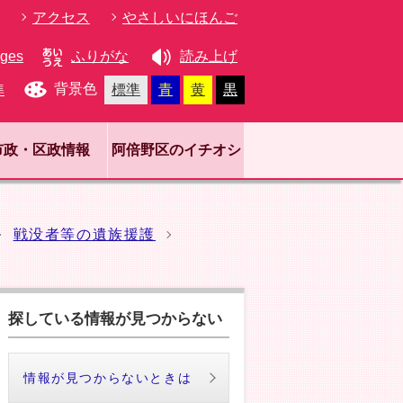
アクセス
やさしいにほんご
ages
ふりがな
読み上げ
背景色
準
標準
青
黄
黒
市政・区政情報
阿倍野区のイチオシ
戦没者等の遺族援護
探している情報が見つからない
情報が見つからないときは