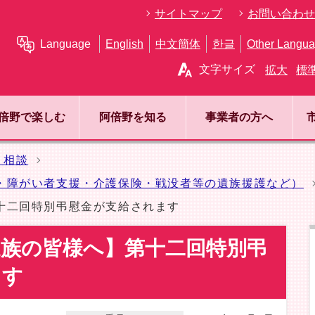
サイトマップ
お問い合わせ
Language
English
中文簡体
한글
Other Langu
文字サイズ
拡大
標
倍野で楽しむ
阿倍野を知る
事業者の方へ
・相談
・障がい者支援・介護保険・戦没者等の遺族援護など）
十二回特別弔慰金が支給されます
遺族の皆様へ】第十二回特別弔
ます