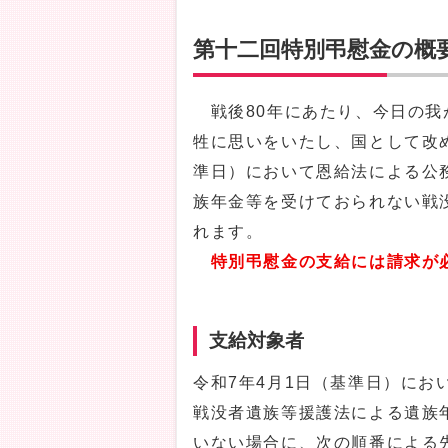
第十二回特別弔慰金の概
戦後80年にあたり、今日の我
牲に思いをいたし、国として改
準日）において恩給法による公
族年金等を受けておられない戦
れます。
特別弔慰金の支給には請求が
支給対象者
令和7年4月1日（基準日）に
戦没者遺族等援護法による遺族
いない場合に、次の順番による