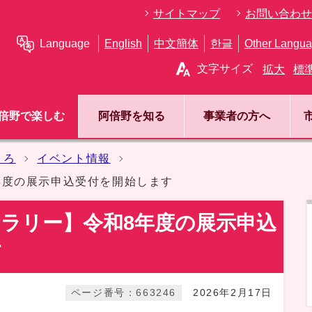
サイトマップ
お問い合わせ
Language
English
中文簡体
한글
Other Langu
文字サイズ
拡大
標
倍野で楽しむ
阿倍野を知る
事業者の方へ
ころ
イベント情報
年度の展示申込受付を開始します
ラリー】令和8年度の展示申込
す
ページ番号：663246
2026年2月17日