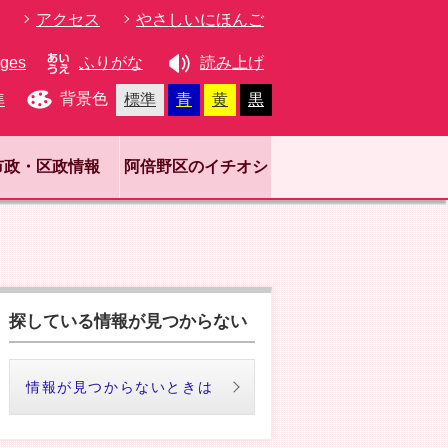
アクセス
やさしいにほんご
ages
ふりがな
読み上げ
背景色
準
標準
青
黄
黒
市政・区政情報
阿倍野区のイチオシ
探している情報が見つからない
情報が見つからないときは