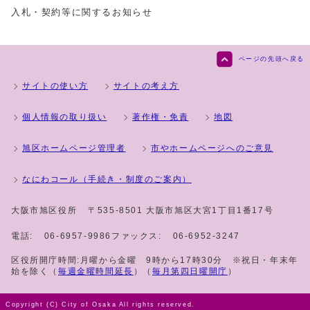
入札・契約等に関するお知らせ
ページの先頭へ戻る
サイトの使い方
サイトの考え方
個人情報の取り扱い
著作権・免責
地図
旭区ホームページ管理者
市やホームページへのご意見
なにわコール（手続き・制度のご案内）
大阪市旭区役所
〒535-8501 大阪市旭区大宮1丁目1番17号
電話:
06-6957-9986
ファックス:
06-6952-3247
区役所開庁時間:月曜から金曜 9時から17時30分 ※祝日・年末年
始を除く（
毎週金曜時間延長
）（
毎月第四日曜開庁
）
Copyright (C) City of Osaka All rights reserved.