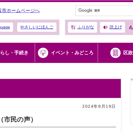
阪市ホームページへ
ふりがな
読上げ
guage
やさしいにほんご
らし・手続き
イベント・みどころ
区政
2024年8月19日
（市民の声）