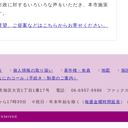
政に対するいろいろな声をいただき、本市施策
す。
要望、ご提案などはこちらからお寄せください。
方
個人情報の取り扱い
著作権・免責
地図
旭
なにわコール（手続き・制度のご案内）
大阪市旭区大宮1丁目1番17号
電話:
06-6957-9986
ファックス
から17時30分 ※祝日・年末年始を除く（
毎週金曜時間延長
）
 reserved.