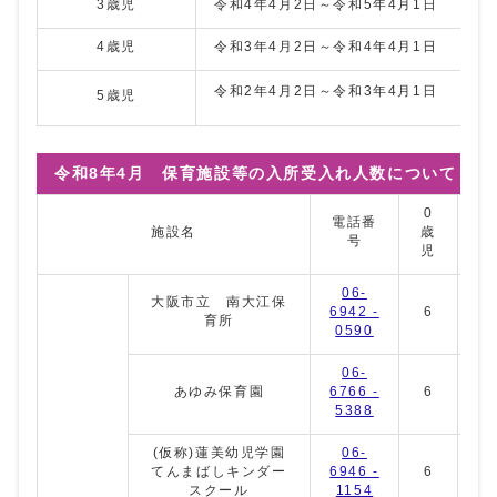
3歳児
令和4年4月2日～令和5年4月1日
4歳児
令和3年4月2日～令和4年4月1日
令和2年4月2日～令和3年4月1日
5歳児
令和8年4月 保育施設等の入所受入れ人数について（令和
0
1
電話番
施設名
歳
歳
号
児
児
06-
大阪市立 南大江保
6942 -
6
8
育所
0590
06-
あゆみ保育園
6766 -
6
4
5388
(仮称)蓮美幼児学園
06-
てんまばしキンダー
6946 -
6
1
スクール
1154