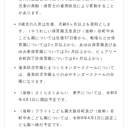
児童の異動・保育士の雇用状況により変動すること
があります。
0歳児の入所は生後、月齢6ヶ月以上を原則としま
す。（※うれしい保育園玉造及び（仮称）谷町中央
こども園については生後57日後から、船場ちとせ保
育園については2ヶ月以上から、あゆみ保育園及びあ
ゆみ東保育園については3ヶ月以上から、ピュアリー
谷町四丁目保育園については4ヶ月以上から）
蓮美幼児学園たまつくりキンダースクールについて
は、蓮美幼児学園もりのみやキンダースクールの分
園になります。
（仮称）さくらさくみらい 東平については、令和8
年4月1日に開設予定です。
（仮称）ブライトこども園大阪谷町及び（仮称）谷
町中央こども園については、令和8年4月1日に認定こ
ども園へ移行予定です。