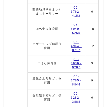
06-
蓮美幼児学園まつや
6762 -
6
11
まちナーサリー
4152
06-
ゆめ中央保育園
6949 -
18
6
5255
06-
マザーシップ船場保
4964 -
12
7
育園
0717
06-
つばな保育園
6636 -
9
6
0287
06-
慶生会上町みどり保
6765 -
9
7
育園
8844
06-
御堂筋本町ちどり保
6282 -
6
6
育園
3888