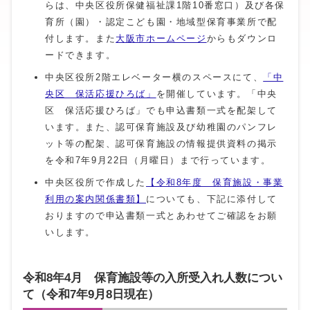
らは、中央区役所保健福祉課1階10番窓口）及び各保
育所（園）・認定こども園・地域型保育事業所で配
付します。また
大阪市ホームページ
からもダウンロ
ードできます。
中央区役所2階エレベーター横のスペースにて、
「中
央区 保活応援ひろば」
を開催しています。「中央
区 保活応援ひろば」でも申込書類一式を配架して
います。また、認可保育施設及び幼稚園のパンフレ
ット等の配架、認可保育施設の情報提供資料の掲示
を令和7年9月22日（月曜日）まで行っています。
中央区役所で作成した
【令和8年度 保育施設・事業
利用の案内関係書類】
についても、下記に添付して
おりますので申込書類一式とあわせてご確認をお願
いします。
令和8年4月 保育施設等の入所受入れ人数につい
て（令和7年9月8日現在）