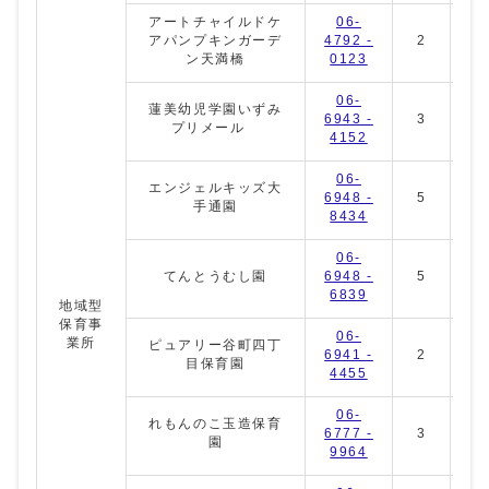
アートチャイルドケ
06-
アパンプキンガーデ
4792 -
2
2
ン天満橋
0123
06-
蓮美幼児学園いずみ
6943 -
3
5
プリメール
4152
06-
エンジェルキッズ大
6948 -
5
2
手通園
8434
06-
てんとうむし園
6948 -
5
0
6839
地域型
保育事
06-
業所
ピュアリー谷町四丁
6941 -
2
5
目保育園
4455
06-
れもんのこ玉造保育
6777 -
3
5
園
9964