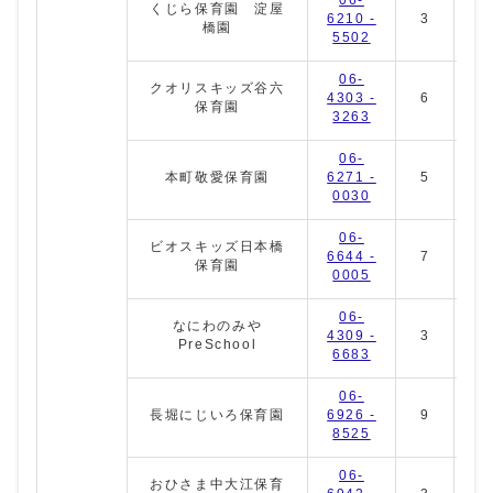
くじら保育園 淀屋
6210 -
3
3
橋園
5502
06-
クオリスキッズ谷六
4303 -
6
4
保育園
3263
06-
本町敬愛保育園
6271 -
5
6
0030
06-
ビオスキッズ日本橋
6644 -
7
7
保育園
0005
06-
なにわのみや
4309 -
3
4
PreSchool
6683
06-
長堀にじいろ保育園
6926 -
9
3
8525
06-
おひさま中大江保育