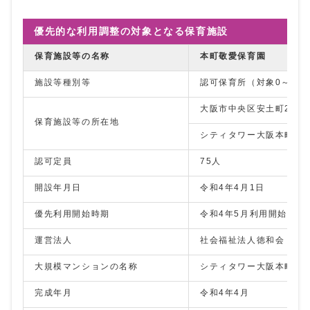
優先的な利用調整の対象となる保育施設
保育施設等の名称
本町敬愛保育園
施設等種別等
認可保育所（対象0～5歳
大阪市中央区安土町2-4-1
保育施設等の所在地
シティタワー大阪本町1階
認可定員
75人
開設年月日
令和4年4月1日
優先利用開始時期
令和4年5月利用開始分か
運営法人
社会福祉法人徳和会
大規模マンションの名称
シティタワー大阪本町
完成年月
令和4年4月