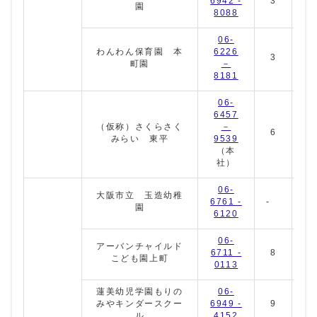
6942 -
3
3
園
8088
06-
わんわん保育園 本
6226
3
7
町園
－
8181
06-
6457
（仮称）さくらさく
－
6
10
みらい 東平
9539
（本
社）
06-
大阪市立 玉造幼稚
6761 -
-
園
6120
06-
アーバンチャイルド
6711 -
8
10
こども園上町
0113
蓮美幼児学園もりの
06-
みやキンダースクー
6949 -
9
2
ル
4152