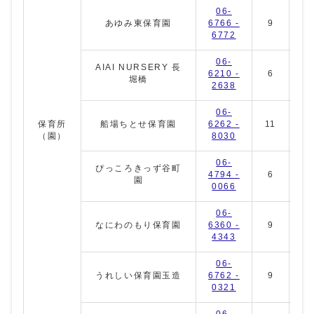
06-
あゆみ東保育園
6766 -
9
6
6772
06-
AIAI NURSERY 長
6210 -
6
8
堀橋
2638
06-
保育所
船場ちとせ保育園
6262 -
11
0
（園）
8030
06-
ぴっころきっず谷町
4794 -
6
2
園
0066
06-
なにわのもり保育園
6360 -
9
9
4343
06-
うれしい保育園玉造
6762 -
9
4
0321
06-