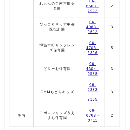
06-
れもんのこ南本町保
6563 -
2
4
育園
7922
06-
ぴっころきっず中央
4963 -
3
4
区役所園
3622
06-
堺筋本町サンフレン
4708 -
5
3
ズ保育園
3396
06-
どりーむ保育園
4304 -
3
7
0588
06-
6232
OMMちどりキッズ
3
3
－
8105
06-
アポロンキッズうえ
事内
6768 -
2
0
まち保育園
3711