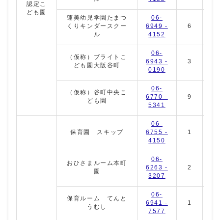
認定こ
ども園
蓮美幼児学園たまつ
06-
くりキンダースクー
6949 -
6
0
ル
4152
06-
（仮称）ブライトこ
6943 -
3
2
ども園大阪谷町
0190
06-
（仮称）谷町中央こ
6770 -
9
1
ども園
5341
06-
保育園 スキップ
6755 -
1
2
4150
06-
おひさまルーム本町
6263 -
2
4
園
3207
06-
保育ルーム てんと
6941 -
1
2
うむし
7577