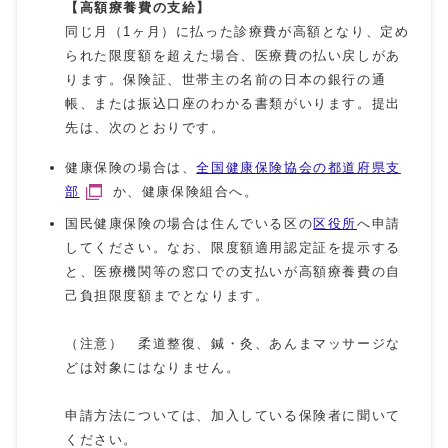
【高額療養費の支給】
同じ月（1ヶ月）に払った診療費が高額となり、定め
られた限度額を超えた場合、医療費の払い戻しがあ
ります。保険証、世帯主の名前の日本の銀行の通
帳、または振込口座のわかる書類がいります。提出
先は、次のとおりです。
健康保険の場合は、
全国健康保険協会の都道府県支
部
か、健康保険組合へ。
国民健康保険の場合は住んでいる区の
区役所
へ申請
してください。なお、限度額適用認定証を提示する
と、医療機関等の窓口での支払いが高額療養費の自
己負担限度額までとなります。
（注意） 柔道整復、鍼・灸、あんまマッサージな
どは対象にはなりません。
申請方法については、加入している保険者に聞いて
ください。