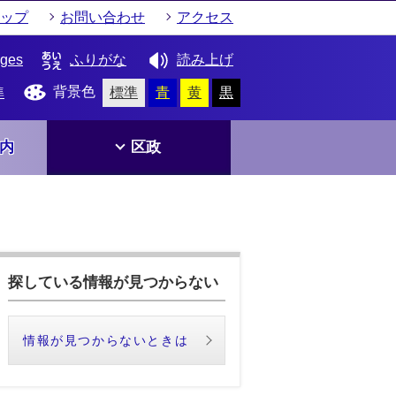
ップ
お問い合わせ
アクセス
ages
ふりがな
読み上げ
背景色
準
標準
青
黄
黒
内
区政
探している情報が見つからない
情報が見つからないときは