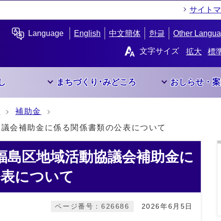
サイトマ
Language
English
中文簡体
한글
Other Langu
文字サイズ
拡大
標
し
まちづくり･みどころ
おしらせ・案
開
補助金
協議会補助金に係る関係書類の公表について
福島区地域活動協議会補助金に
公表について
ページ番号：626686
2026年6月5日