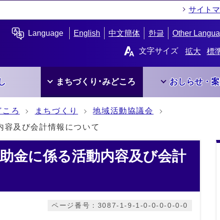
サイトマ
Language
English
中文簡体
한글
Other Langu
文字サイズ
拡大
標
し
まちづくり･みどころ
おしらせ・案
どころ
まちづくり
地域活動協議会
内容及び会計情報について
補助金に係る活動内容及び会計
ページ番号：3087-1-9-1-0-0-0-0-0-0