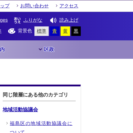
ップ
お問い合わせ
アクセス
ages
ふりがな
読み上げ
背景色
準
標準
青
黄
黒
内
区政
同じ階層にある他のカテゴリ
地域活動協議会
福島区の地域活動協議会に
ついて