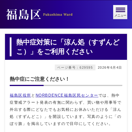
メニュー
熱中症対策に「涼ん処（すずんど
こ）」をご利用ください
ページ番号：629595
2026年6月4日
熱中症にご注意ください！
福島区役所
と
NORBDENCE福島区民センター
では、熱中
症警戒アラート発表の有無に関わらず、買い物や用事等で
外出する際にどなたでもお気軽にお休みいただける「涼ん
処（すずんどこ）」を開設しています。写真のように「の
ぼり旗」を掲出していますので目印にしてください。