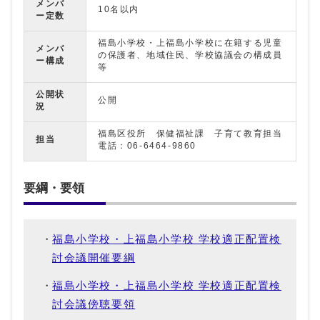
メンバ
10名以内
ー定数
福島小学校・上福島小学校に在籍する児童
メンバ
の保護者、地域住民、学校協議会の構成員
ー構成
等
公開状
公開
況
福島区役所 保健福祉課 子育て教育担当
担当
電話：06-6464-9860
要綱・要領
福島小学校・上福島小学校 学校適正配置検
討会議開催要綱
福島小学校・上福島小学校 学校適正配置検
討会議傍聴要領