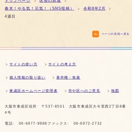
トップページ
区長の部屋
春木！やる気！元気！（SNS投稿）
令和8年2月
4週目
ページの先頭へ戻る
サイトの使い方
サイトの考え方
個人情報の取り扱い
著作権・免責
東成区ホームページ管理者
市や区へのご意見
地図
大阪市東成区役所
〒537-8501 大阪市東成区大今里西2丁目8番
4号
電話:
06-6977-9986
ファックス:
06-6972-2732