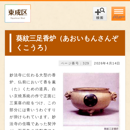
メニュー
葵紋三足香炉（あおいもんさんぞ
くこうろ）
ページ番号：329
2026年4月14日
妙法寺に伝わる大型の香
炉、仏前において香を薫
（た）くための道具。白
い京焼系統の作で正面に
三葉葵の紋をつけ、この
部分には青いうわぐすり
が掛けられています。妙
法寺の住職であった契沖