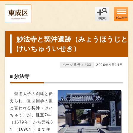
メニュー
妙法寺と契沖遺跡（みょうほうじと
けいちゅういせき）
ページ番号：433
2026年4月14日
■ 妙法寺
聖徳太子の創建と伝
えられ、近世国学の祖
と言われる契沖（けい
ちゅう）が、延宝7年
（1679年）から元禄3
年（1690年）まで住