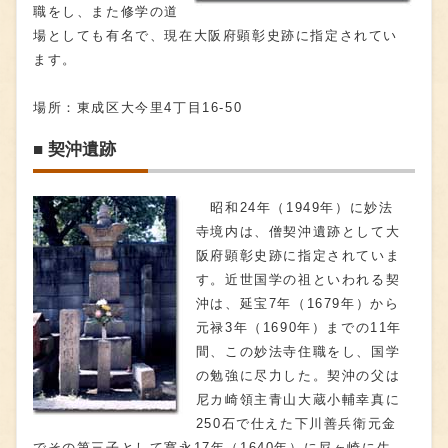
職をし、また修学の道
場としても有名で、現在大阪府顕彰史跡に指定されてい
ます。
場所：東成区大今里4丁目16-50
■ 契沖遺跡
昭和24年（1949年）に妙法
寺境内は、僧契沖遺跡として大
阪府顕彰史跡に指定されていま
す。近世国学の祖といわれる契
沖は、延宝7年（1679年）から
元禄3年（1690年）までの11年
間、この妙法寺住職をし、国学
の勉強に尽力した。契沖の父は
尼カ崎領主青山大蔵小輔幸真に
250石で仕えた下川善兵衛元金
でその第三子として寛永17年（1640年）に尼ヶ崎に生