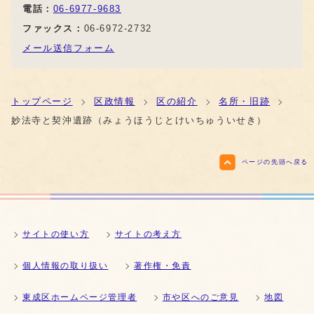
電話：
06-6977-9683
ファックス：
06-6972-2732
メール送信フォーム
トップページ
区政情報
区の紹介
名所・旧跡
妙法寺と契沖遺跡（みょうほうじとけいちゅういせき）
ページの先頭へ戻る
サイトの使い方
サイトの考え方
個人情報の取り扱い
著作権・免責
東成区ホームページ管理者
市や区へのご意見
地図