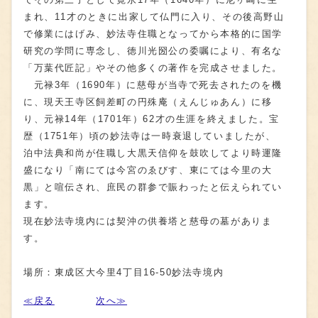
まれ、11才のときに出家して仏門に入り、その後高野山
で修業にはげみ、妙法寺住職となってから本格的に国学
研究の学問に専念し、徳川光圀公の委嘱により、有名な
「万葉代匠記」やその他多くの著作を完成させました。
元禄3年（1690年）に慈母が当寺で死去されたのを機
に、現天王寺区飼差町の円殊庵（えんじゅあん）に移
り、元禄14年（1701年）62才の生涯を終えました。宝
歴（1751年）頃の妙法寺は一時衰退していましたが、
泊中法典和尚が住職し大黒天信仰を鼓吹してより時運隆
盛になり「南にては今宮のゑびす、東にては今里の大
黒」と喧伝され、庶民の群参で賑わったと伝えられてい
ます。
現在妙法寺境内には契沖の供養塔と慈母の墓がありま
す。
場所：東成区大今里4丁目16-50妙法寺境内
≪戻る
次へ≫