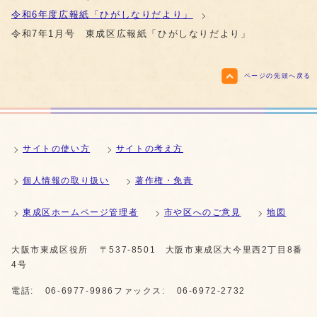
令和6年度広報紙「ひがしなりだより」
令和7年1月号 東成区広報紙「ひがしなりだより」
ページの先頭へ戻る
サイトの使い方
サイトの考え方
個人情報の取り扱い
著作権・免責
東成区ホームページ管理者
市や区へのご意見
地図
大阪市東成区役所
〒537-8501 大阪市東成区大今里西2丁目8番
4号
電話:
06-6977-9986
ファックス:
06-6972-2732